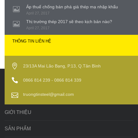
Áp thuế chống bán phá giá thép mạ nhập khẩu
April 27, 2017
Thị trường thép 2017 sẽ theo kịch bản nào?
April 27, 2017
THÔNG TIN LIÊN HỆ
23/13A Mai Lão Bạng, P.13, Q.Tân Bình
0866 814 239 - 0866 814 339
truongtinsteel@gmail.com
GIỚI THIỆU
SẢN PHẨM