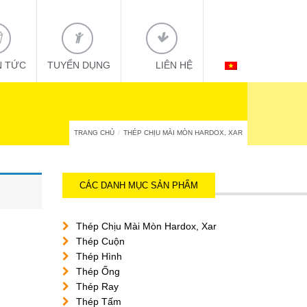
N TỨC
TUYỂN DỤNG
LIÊN HỆ
L:
TRANG CHỦ
THÉP CHỊU MÀI MÒN HARDOX, XAR
CÁC DANH MỤC SẢN PHẨM
Thép Chịu Mài Mòn Hardox, Xar
Thép Cuộn
Thép Hình
Thép Ống
Thép Ray
Thép Tấm