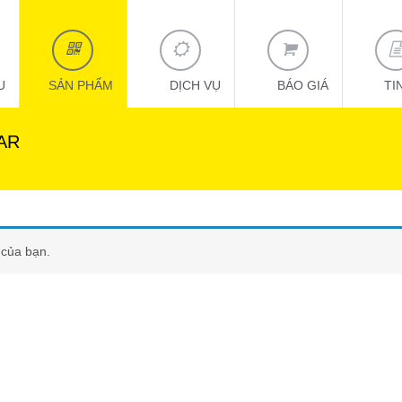
U
SẢN PHẨM
DỊCH VỤ
BÁO GIÁ
TI
AR
 của bạn.