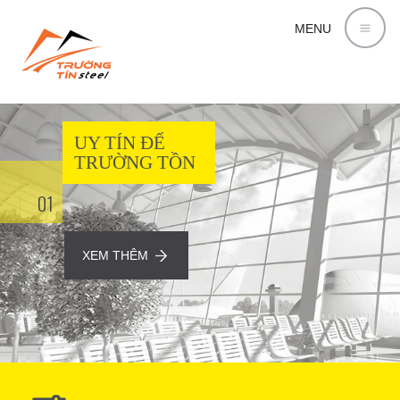
MENU
UY TÍN ĐỂ
TRƯỜNG TỒN
01
XEM THÊM