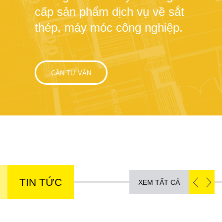
cấp sản phẩm dịch vụ về sắt
thép, máy móc công nghiệp.
CẦN TƯ VẤN
TIN TỨC
XEM TẤT CẢ