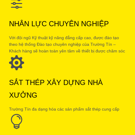
NHÂN LỰC CHUYÊN NGHIỆP
Với đội ngũ Kỹ thuật kỹ năng đẳng cấp cao, được đào tạo
theo hệ thống Đào tạo chuyên nghiệp của Trường Tín –
Khách hàng sẽ hoàn toàn yên tâm về thiết bị được chăm sóc
như chính kỹ sư nhà máy Trường Tín thực hiện.
SẮT THÉP XÂY DỰNG NHÀ
XƯỞNG
Trường Tín đa dạng hóa các sản phẩm sắt thép cung cấp
đầy đủ các sản phẩm thép xây dựng nhà, xương: Tôn cuộn,
tôn lợp, tôn cách nhiệt, thép cuộn, thép cán phẳng, các loại
phụ kiện phục vụ cho công trình dân dụng và nhà xưởng